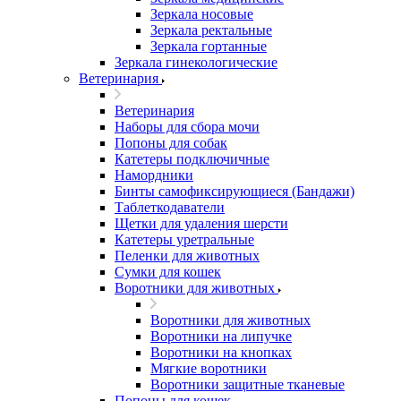
Зеркала носовые
Зеркала ректальные
Зеркала гортанные
Зеркала гинекологические
Ветеринария
Ветеринария
Наборы для сбора мочи
Попоны для собак
Катетеры подключичные
Намордники
Бинты самофиксирующиеся (Бандажи)
Таблеткодаватели
Щетки для удаления шерсти
Катетеры уретральные
Пеленки для животных
Сумки для кошек
Воротники для животных
Воротники для животных
Воротники на липучке
Воротники на кнопках
Мягкие воротники
Воротники защитные тканевые
Попоны для кошек