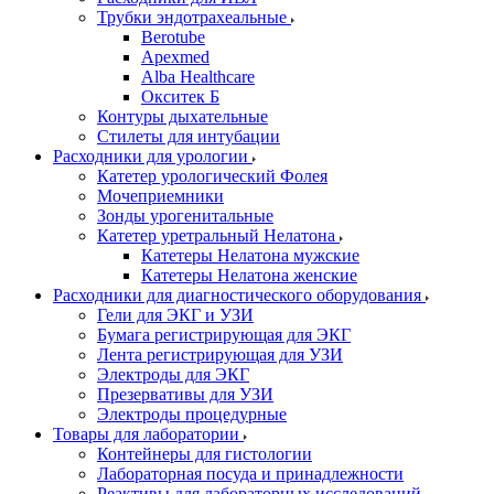
Трубки эндотрахеальные
Berotube
Apexmed
Alba Healthcare
Окситек Б
Контуры дыхательные
Стилеты для интубации
Расходники для урологии
Катетер урологический Фолея
Мочеприемники
Зонды урогенитальные
Катетер уретральный Нелатона
Катетеры Нелатона мужские
Катетеры Нелатона женские
Расходники для диагностического оборудования
Гели для ЭКГ и УЗИ
Бумага регистрирующая для ЭКГ
Лента регистрирующая для УЗИ
Электроды для ЭКГ
Презервативы для УЗИ
Электроды процедурные
Товары для лаборатории
Контейнеры для гистологии
Лабораторная посуда и принадлежности
Реактивы для лабораторных исследований