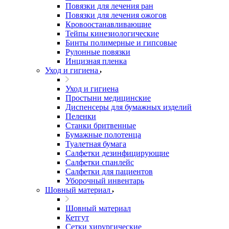
Повязки для лечения ран
Повязки для лечения ожогов
Кровоостанавливающие
Тейпы кинезиологические
Бинты полимерные и гипсовые
Рулонные повязки
Инцизная пленка
Уход и гигиена
Уход и гигиена
Простыни медицинские
Диспенсеры для бумажных изделий
Пеленки
Станки бритвенные
Бумажные полотенца
Туалетная бумага
Салфетки дезинфицирующие
Салфетки спанлейс
Салфетки для пациентов
Уборочный инвентарь
Шовный материал
Шовный материал
Кетгут
Сетки хирургические