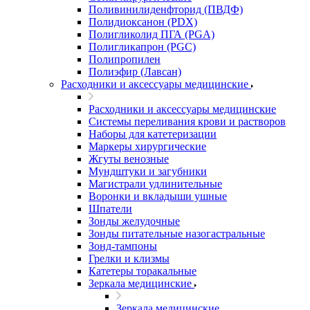
Поливинилиденфторид (ПВДФ)
Полидиоксанон (PDX)
Полигликолид ПГА (PGA)
Полигликапрон (PGC)
Полипропилен
Полиэфир (Лавсан)
Расходники и аксессуары медицинские
Расходники и аксессуары медицинские
Системы переливания крови и растворов
Наборы для катетеризации
Маркеры хирургические
Жгуты венозные
Мундштуки и загубники
Магистрали удлинительные
Воронки и вкладыши ушные
Шпатели
Зонды желудочные
Зонды питательные назогастральные
Зонд-тампоны
Грелки и клизмы
Катетеры торакальные
Зеркала медицинские
Зеркала медицинские