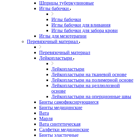
Шприцы туберкулиновые
Иглы бабочки
Иглы бабочки
Иглы бабочки для вливания
Иглы бабочки для забора крови
Иглы для мезотерапии
Перевязочный материал
Перевязочный материал
Лейкопластыри
Лейкопластыри
Лейкопластыри на тканевой основе
Лейкопластыри на полимерной основе
Лейкопластыри на целлюлозной
основе
Лейкопластыри на оперционные швы
Бинты самофиксирующиеся
Бинты медицинские
Вата
Марля
Вата синтетическая
Салфетки медицинские
Бинты эластичные