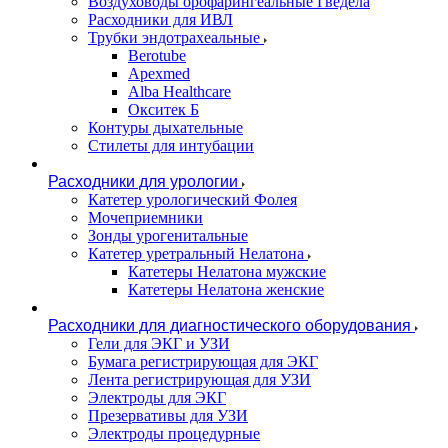
Воздуховоды орофарингеальные Гведела
Расходники для ИВЛ
Трубки эндотрахеальные
Berotube
Apexmed
Alba Healthcare
Окситек Б
Контуры дыхательные
Стилеты для интубации
Расходники для урологии
Катетер урологический Фолея
Мочеприемники
Зонды урогенитальные
Катетер уретральный Нелатона
Катетеры Нелатона мужские
Катетеры Нелатона женские
Расходники для диагностического оборудования
Гели для ЭКГ и УЗИ
Бумага регистрирующая для ЭКГ
Лента регистрирующая для УЗИ
Электроды для ЭКГ
Презервативы для УЗИ
Электроды процедурные