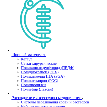
Шовный материал
Кетгут
Сетки хирургические
Поливинилиденфторид (ПВДФ)
Полидиоксанон (PDX)
Полигликолид ПГА (PGA)
Полигликапрон (PGC)
Полипропилен
Полиэфир (Лавсан)
Расходники и аксессуары медицинские
Системы переливания крови и растворов
Наборы для катетеризации