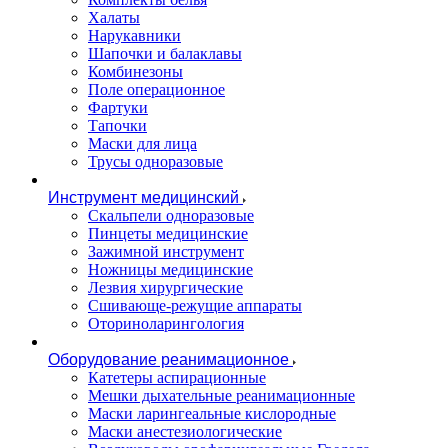
Халаты
Нарукавники
Шапочки и балаклавы
Комбинезоны
Поле операционное
Фартуки
Тапочки
Маски для лица
Трусы одноразовые
Инструмент медицинский
Скальпели одноразовые
Пинцеты медицинские
Зажимной инструмент
Ножницы медицинские
Лезвия хирургические
Сшивающе-режущие аппараты
Оториноларингология
Оборудование реанимационное
Катетеры аспирационные
Мешки дыхательные реанимационные
Маски ларингеальные кислородные
Маски анестезиологические