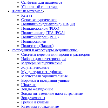
Салфетки для пациентов
Уборочный инвентарь
Шовный материал
Кетгут
Сетки хирургические
Поливинилиденфторид (ПВДФ)
Полидиоксанон (PDX)
Полигликолид ПГА (PGA)
Полигликапрон (PGC)
Полипропилен
Полиэфир (Лавсан)
Расходники и аксессуары медицинские
Системы переливания крови и растворов
Наборы для катетеризации
Маркеры хирургические
Жгуты венозные
Мундштуки и загубники
Магистрали удлинительные
Воронки и вкладыши ушные
Шпатели
Зонды желудочные
Зонды питательные назогастральные
Зонд-тампоны
Грелки и клизмы
Катетеры торакальные