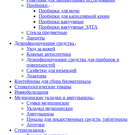
Пробирки
Пробирки для мочи
Пробирки для капиллярной крови
Пробирки вакуумные
Пробирки вакуумные ЭДТА
Стекла предметные
Ланцеты
Дезинфицирующие средства
Уход за кожей
Кожные антисептики
Дезинфицирующие средства для приборов и
поверхностей
Салфетки для инъекций
Дозаторы
Контейнеры для сбора биоматериала
Стоматологические товары
Иммобилизация
Медицинские укладки и ампульницы
Сумки медицинские
Укладки медицинские
Ампульницы
Пеналы для лекарственных средств, таблетницы
Аптечки
Стерилизация