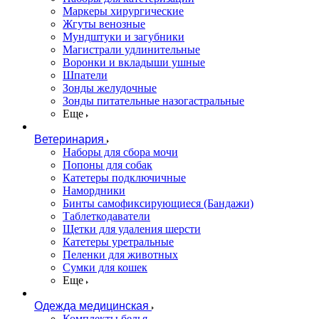
Маркеры хирургические
Жгуты венозные
Мундштуки и загубники
Магистрали удлинительные
Воронки и вкладыши ушные
Шпатели
Зонды желудочные
Зонды питательные назогастральные
Еще
Ветеринария
Наборы для сбора мочи
Попоны для собак
Катетеры подключичные
Намордники
Бинты самофиксирующиеся (Бандажи)
Таблеткодаватели
Щетки для удаления шерсти
Катетеры уретральные
Пеленки для животных
Сумки для кошек
Еще
Одежда медицинская
Комплекты белья