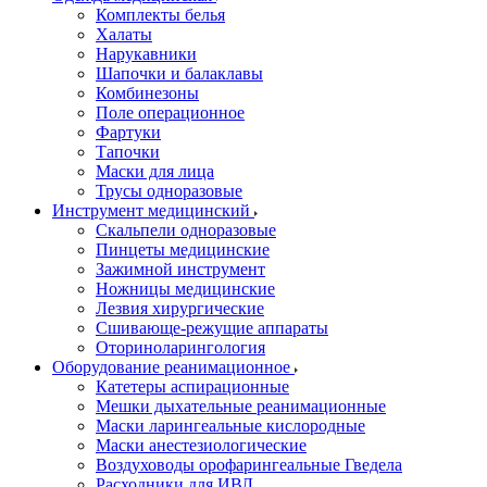
Комплекты белья
Халаты
Нарукавники
Шапочки и балаклавы
Комбинезоны
Поле операционное
Фартуки
Тапочки
Маски для лица
Трусы одноразовые
Инструмент медицинский
Скальпели одноразовые
Пинцеты медицинские
Зажимной инструмент
Ножницы медицинские
Лезвия хирургические
Сшивающе-режущие аппараты
Оториноларингология
Оборудование реанимационное
Катетеры аспирационные
Мешки дыхательные реанимационные
Маски ларингеальные кислородные
Маски анестезиологические
Воздуховоды орофарингеальные Гведела
Расходники для ИВЛ