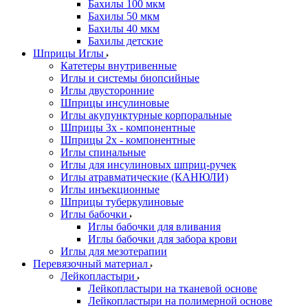
Бахилы 100 мкм
Бахилы 50 мкм
Бахилы 40 мкм
Бахилы детские
Шприцы Иглы
Катетеры внутривенные
Иглы и системы биопсийные
Иглы двусторонние
Шприцы инсулиновые
Иглы акупунктурные корпоральные
Шприцы 3х - компонентные
Шприцы 2х - компонентные
Иглы спинальные
Иглы для инсулиновых шприц-ручек
Иглы атравматические (КАНЮЛИ)
Иглы инъекционные
Шприцы туберкулиновые
Иглы бабочки
Иглы бабочки для вливания
Иглы бабочки для забора крови
Иглы для мезотерапии
Перевязочный материал
Лейкопластыри
Лейкопластыри на тканевой основе
Лейкопластыри на полимерной основе