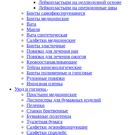
Лейкопластыри на целлюлозной основе
Лейкопластыри на оперционные швы
Бинты самофиксирующиеся
Бинты медицинские
Вата
Марля
Вата синтетическая
Салфетки медицинские
Бинты эластичные
Повязки для лечения ран
Повязки для лечения ожогов
Кровоостанавливающие
Тейпы кинезиологические
Бинты полимерные и гипсовые
Рулонные повязки
Инцизная пленка
Уход и гигиена
Простыни медицинские
Диспенсеры для бумажных изделий
Пеленки
Станки бритвенные
Бумажные полотенца
Туалетная бумага
Салфетки дезинфицирующие
Салфетки спанлейс