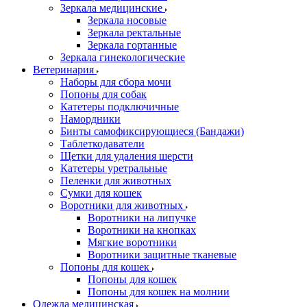
Зеркала медицинские
Зеркала носовые
Зеркала ректальные
Зеркала гортанные
Зеркала гинекологические
Ветеринария
Наборы для сбора мочи
Попоны для собак
Катетеры подключичные
Намордники
Бинты самофиксирующиеся (Бандажи)
Таблеткодаватели
Щетки для удаления шерсти
Катетеры уретральные
Пеленки для животных
Сумки для кошек
Воротники для животных
Воротники на липучке
Воротники на кнопках
Мягкие воротники
Воротники защитные тканевые
Попоны для кошек
Попоны для кошек
Попоны для кошек на молнии
Одежда медицинская