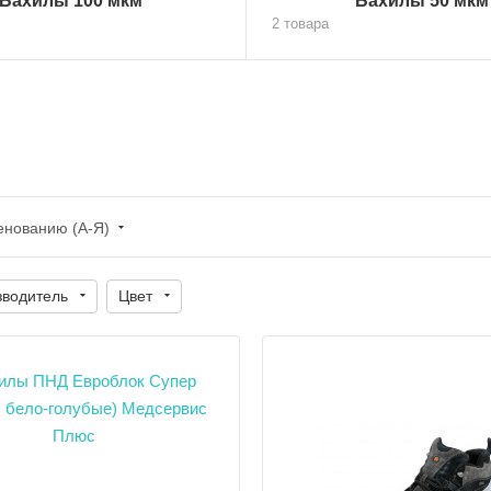
Бахилы 100 мкм
Бахилы 50 мкм
2 товара
енованию (А-Я)
зводитель
Цвет