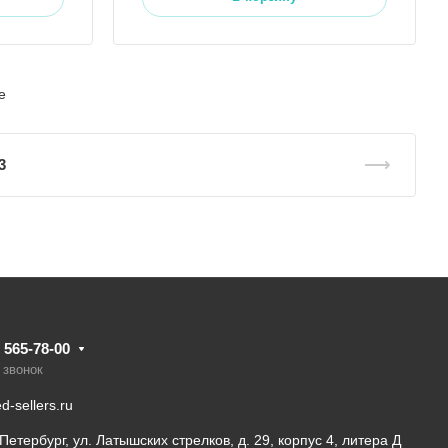
е
3
) 565-78-00
 звонок
-sellers.ru
-Петербург, ул. Латышских стрелков, д. 29, корпус 4, литера Д